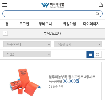
홈
로그인
장바구니
회원가입
마이페이지
부목/보호대
알루미늄부목 한스프린트 4종세트 (HAN-Splint)
38,000원
43,000원
380원 적립