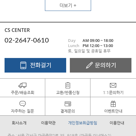
더보기 +
CS CENTER
02-2647-0610
Day
AM 09:00 ~ 18:00
Lunch
PM 12:00 ~ 13:00
토, 일요일 및 공휴일 휴무
주문/배송조회
교환/반품신청
1:1문의하기
자주하는 질문
결제문의
이벤트안내
회사소개
이용약관
개인정보취급방침
이용안내
주소 :서울 강서구 마곡중앙2로 35, 919호 (마곡동,이너매스2)