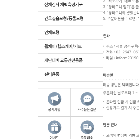
2. "바로가기" 메뉴 
신체검사 체력측정기구
3. "장바구니 담기"를 
4. "장바구니에 넣었습
간호실습모형/동물모형
5. 주문버튼을 누르면,
인체모형
전화
휠체어/헬스케어/카트
주소 : 서울 강서구 마
전화 : 02-2647-06
메일 : inform2019
재난대비 교통안전용품
실버용품
배송일
배송 방법은
택배
입니다
주문하신 날로부터 1 ~ 
온라인 입금 시 입금 확
신용카드 결제 시 주문 
공지사항
자주묻는질문
반품 안내
고객의 변심에 의한 
이벤트
주문배송