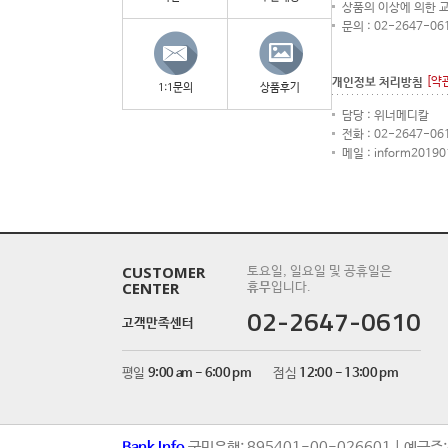
상품의 이상에 의한 
문의 : 02-2647-06
[약
개인정보 처리방침
1:1문의
상품후기
담당 : 위너메디칼
전화 : 02-2647-06
메일 : inform2019
CUSTOMER
토요일, 일요일 및 공휴일은
CENTER
휴무
입니다.
02-2647-0610
고객만족센터
평일
9:00 am - 6:00 pm
점심
12:00 - 13:00 pm
Bank Info
국민은행: 895401-00-026601 | 예