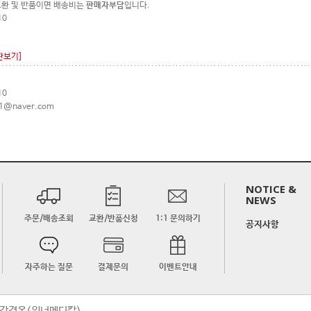
교환 및 반품이면 배송비는
판매자부담
입니다.
10
관보기]
10
01@naver.com
NOTICE &
NEWS
주문/배송조회
교환/반품신청
1:1 문의하기
공지사항
자주하는 질문
결제문의
이벤트안내
금주:강경옥(위너메디칼)