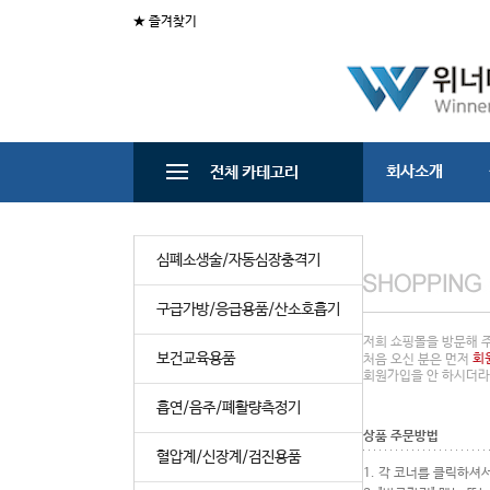
★ 즐겨찾기
회사소개
전체 카테고리
심폐소생술/자동심장충격기
구급가방/응급용품/산소호흡기
저희 쇼핑몰을 방문해 
보건교육용품
회
처음 오신 분은 먼저
회원가입을 안 하시더
흡연/음주/폐활량측정기
상품 주문방법
혈압계/신장계/검진용품
1. 각 코너를 클릭하셔