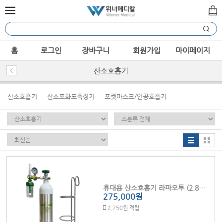
홈
로그인
장바구니
회원가입
마이페이지
산소호흡기
산소호흡기
산소포화도측정기
포켓마스크/인공호흡기
휴대용 산소호흡기 라파오투 (2.8L) 습식 세트
275,000원
2,750원 적립