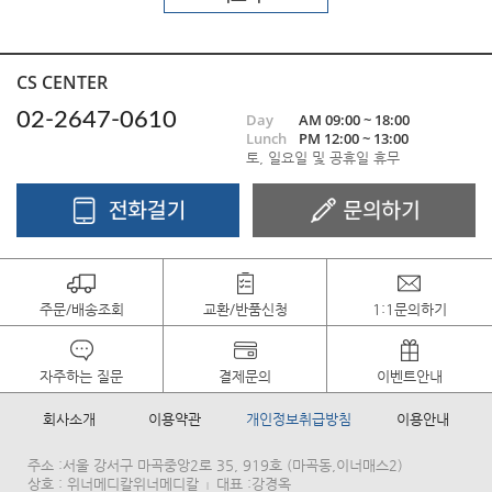
CS CENTER
02-2647-0610
Day
AM 09:00 ~ 18:00
Lunch
PM 12:00 ~ 13:00
토, 일요일 및 공휴일 휴무
주문/배송조회
교환/반품신청
1:1문의하기
자주하는 질문
결제문의
이벤트안내
회사소개
이용약관
개인정보취급방침
이용안내
주소 :서울 강서구 마곡중앙2로 35, 919호 (마곡동,이너매스2)
상호 : 위너메디칼위너메디칼
대표 :강경옥
|