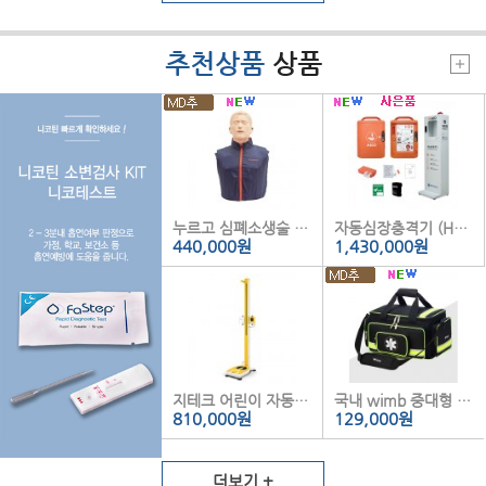
추천상품
상품
누르고 심폐소생술 마네킹 피드백형 (Nurugo 신형 L320)
자동심장충격기 (HeartOn A16-OF)
440,000
원
1,430,000
원
지테크 어린이 자동 신장계 (기본형) GL-300
국내 wimb 중대형 구급가방 (Black)
810,000
원
129,000
원
더보기 +