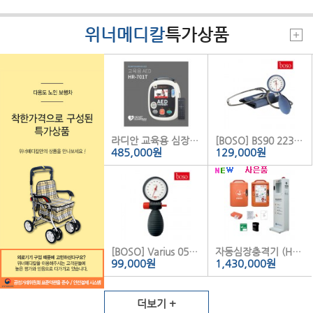
위너메디칼
특가상품
라디안 교육용 심장충격기 HR-701T
[BOSO] BS90 223 청진기일체형 아네로이드 혈압계
485,000
원
129,000
원
[BOSO] Varius 051 휴대용 아네로이드 혈압계
자동심장충격기 (HeartOn A16-OF)
99,000
원
1,430,000
원
더보기 +