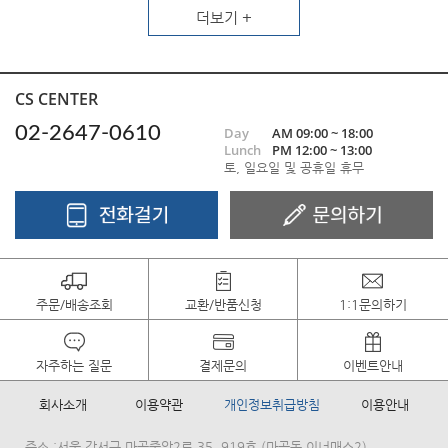
더보기 +
CS CENTER
02-2647-0610
Day
AM 09:00 ~ 18:00
Lunch
PM 12:00 ~ 13:00
토, 일요일 및 공휴일 휴무
주문/배송조회
교환/반품신청
1:1문의하기
자주하는 질문
결제문의
이벤트안내
회사소개
이용약관
개인정보취급방침
이용안내
주소 :서울 강서구 마곡중앙2로 35, 919호 (마곡동,이너매스2)