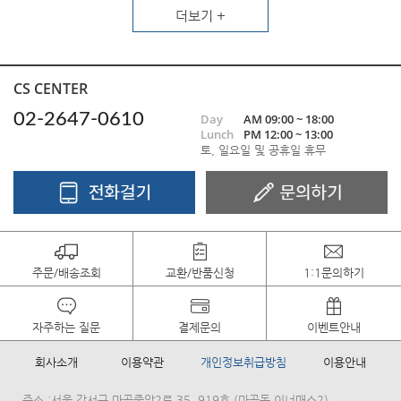
더보기 +
CS CENTER
02-2647-0610
Day
AM 09:00 ~ 18:00
Lunch
PM 12:00 ~ 13:00
토, 일요일 및 공휴일 휴무
주문/배송조회
교환/반품신청
1:1문의하기
자주하는 질문
결제문의
이벤트안내
회사소개
이용약관
개인정보취급방침
이용안내
주소 :서울 강서구 마곡중앙2로 35, 919호 (마곡동,이너매스2)